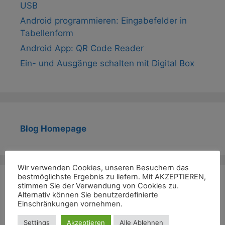
USB
Android programmieren: Eingabefelder in
Tabellenform
Android App: QR Code Reader
Ein- und Ausgänge schalten mit Digital Box
Blog Homepage
Wir verwenden Cookies, unseren Besuchern das
bestmöglichste Ergebnis zu liefern. Mit AKZEPTIEREN,
stimmen Sie der Verwendung von Cookies zu.
Archiv
Alternativ können Sie benutzerdefinierte
Einschränkungen vornehmen.
März 2024
Settings
Akzeptieren
Alle Ablehnen