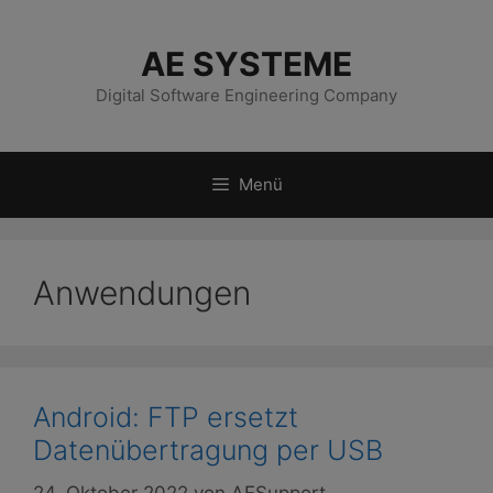
Zum
Inhalt
AE SYSTEME
springen
Digital Software Engineering Company
Menü
Anwendungen
Android: FTP ersetzt
Datenübertragung per USB
24. Oktober 2022
von
AESupport