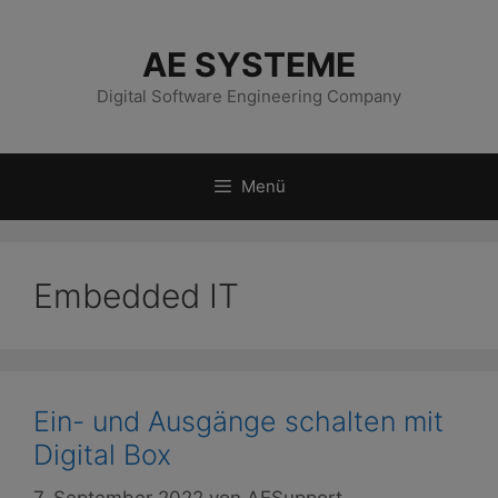
Zum
Inhalt
AE SYSTEME
springen
Digital Software Engineering Company
Menü
Embedded IT
Ein- und Ausgänge schalten mit
Digital Box
7. September 2022
von
AESupport