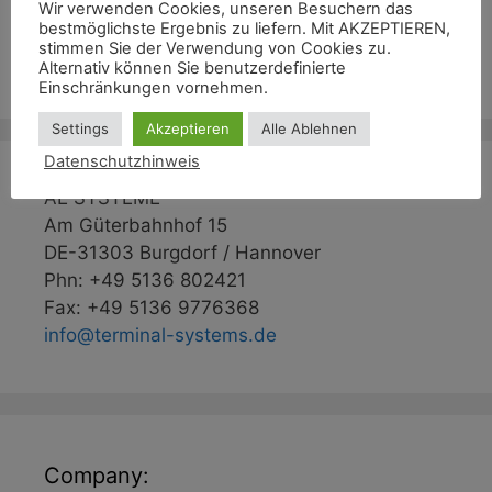
Wir verwenden Cookies, unseren Besuchern das
Kommentar-Feed
bestmöglichste Ergebnis zu liefern. Mit AKZEPTIEREN,
stimmen Sie der Verwendung von Cookies zu.
WordPress.org
Alternativ können Sie benutzerdefinierte
Einschränkungen vornehmen.
Settings
Akzeptieren
Alle Ablehnen
Datenschutzhinweis
AE SYSTEME
Am Güterbahnhof 15
DE-31303 Burgdorf / Hannover
Phn: +49 5136 802421
Fax: +49 5136 9776368
info@terminal-systems.de
Company: