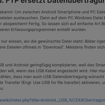
id: FTP ersetzt Datenübertragu
tbekannt: Um zwischen Android Smartphone und PC Dat
Dateien austauschen. Dann auf dem PC Windows Datei E
 abspeichern! Fertig. So lassen sich auf einfache Art 
nseren Erfassungsprogrammen erstellt wurden.
 nur wissen, wo die gewünschte Datei steht: Bilder ir
ere Dateien oftmals in “Download”. Meistens finden sic
USB und Android geringfügig komplizierter, weil das Sma
laden will, wenn das USB Kabel angesteckt wird. Hier 
ählen, dass man auch USB Datenübertragung wünscht – 
e Transfer (Engl: Use USB for file transfer) aktivieren,
zu:
aewiki/index.php?title=Android._USB_%C3%9Cbertragun