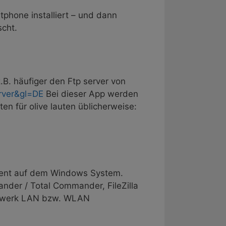
phone installiert – und dann
cht.
B. häufiger den Ftp server von
erver&gl=DE
Bei dieser App werden
n für olive lauten üblicherweise:
ient auf dem Windows System.
ander / Total Commander, FileZilla
etzwerk LAN bzw. WLAN