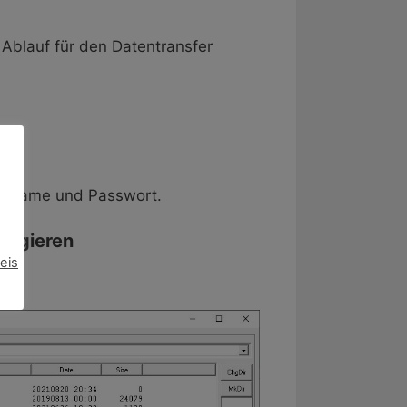
Ablauf für den Datentransfer
zername und Passwort.
vigieren
eis