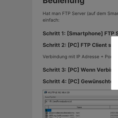
​Bedienung
Hat man FTP Server (auf dem Smart
einfach:
Schritt 1: [Smartphone] FTP 
Schritt 2: [PC] FTP Client sta
Verbindung mit IP Adresse + Port
Schritt 3: [PC] Wenn Verbin
Schritt 4: [PC] Gewünschte 