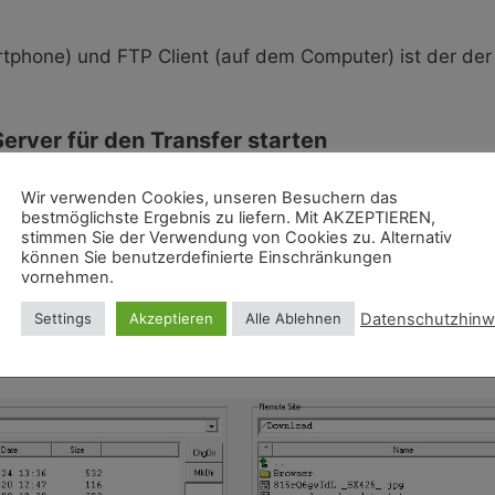
phone) und FTP Client (auf dem Computer) ist der der 
Server für den Transfer starten
rten
Wir verwenden Cookies, unseren Besuchern das
bestmöglichste Ergebnis zu liefern. Mit AKZEPTIEREN,
 des Smartphones starten, benötigt werden noch Benut
stimmen Sie der Verwendung von Cookies zu. Alternativ
können Sie benutzerdefinierte Einschränkungen
vornehmen.
dung besteht, zum gewünschten Verzeichnis na
Datenschutzhinw
Settings
Akzeptieren
Alle Ablehnen
Dateien austauschen.