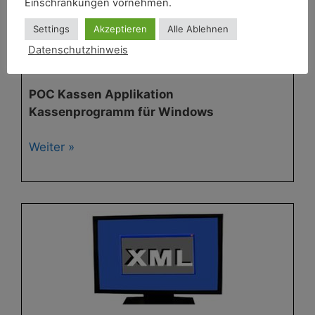
Einschränkungen vornehmen.
Settings
Akzeptieren
Alle Ablehnen
Datenschutzhinweis
POC Kassen Applikation
Kassenprogramm für Windows
Weiter »