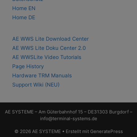
Home EN
Home DE
AE WWS Lite Download Center
AE WWS Lite Doku Center 2.0
AE WWSLite Video Tutorials
Page History
Hardware TRM Manuals
Support Wiki (NEU)
AE SYSTEME – Am Güterbahnhof 15 – DE31303 Burgdorf –
info@terminal-systems.de
© 2026 AE SYSTEME
• Erstellt mit
GeneratePress