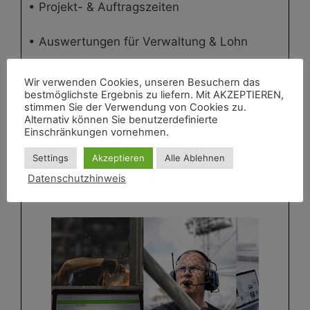
• Projekt- & Auftragszeiten
• Auswertungen für Verwaltung & Lohn
Wir verwenden Cookies, unseren Besuchern das
bestmöglichste Ergebnis zu liefern. Mit AKZEPTIEREN,
Mehr erfahren!
stimmen Sie der Verwendung von Cookies zu.
Alternativ können Sie benutzerdefinierte
Einschränkungen vornehmen.
Settings
Akzeptieren
Alle Ablehnen
Mit Tablet
Datenschutzhinweis