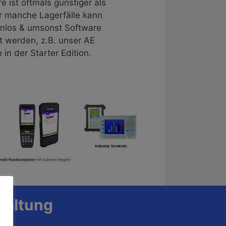
e ist oftmals günstiger als
r manche Lagerfälle kann
enlos & umsonst Software
 werden, z.B. unser AE
in der Starter Edition.
waltung