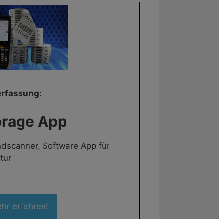
erfassung:
orage App
dscanner, Software App für
tur
hr erfahren!