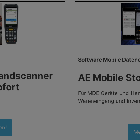
Software Mobile Daten
Handscanner
AE Mobile St
ofort
Für MDE Geräte und Han
Wareneingang und Inven
en!
Me