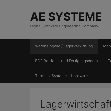
Zum
Inhalt
AE SYSTEME
springen
Digital Software Engineering Company
Wareneingang / Lagerverwaltung
Mobi
BDE Betriebs- und Fertigungsdaten
T
Terminal Systeme – Hardware
Lagerwirtschaft: