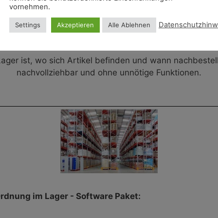
vornehmen.
Datenschutzhinw
Settings
Akzeptieren
Alle Ablehnen
ne praxisnahe Lagerverwaltung für Unternehmen, die s
Lager ist, wo sich Artikel befinden und wann nachbestel
nachvollziehbar und ohne unnötige Funktionen.
rdnung im Lager - Software Paket: