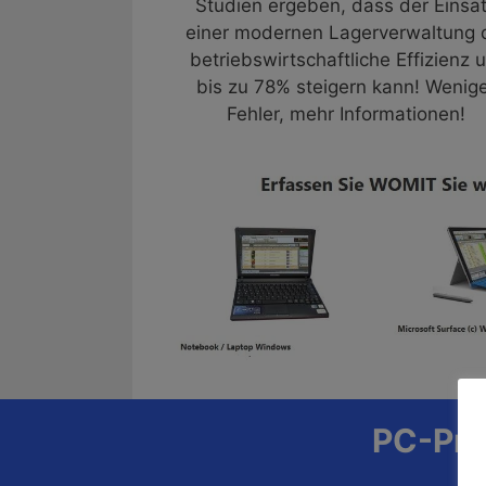
Studien ergeben, dass der Einsa
einer modernen Lagerverwaltung 
betriebswirtschaftliche Effizienz 
bis zu 78% steigern kann! Wenig
Fehler, mehr Informationen!
PC-Pro