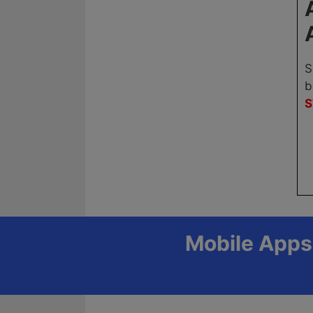
S
b
S
Mobile Apps 