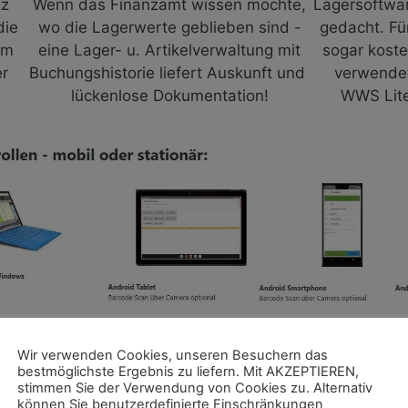
tz
Wenn das Finanzamt wissen möchte,
Lagersoftwar
die
wo die Lagerwerte geblieben sind -
gedacht. Fü
um
eine Lager- u. Artikelverwaltung mit
sogar kost
er
Buchungshistorie liefert Auskunft und
verwendet
lückenlose Dokumentation!
WWS Lite 
Wir verwenden Cookies, unseren Besuchern das
gramm für Lager- & Artikelver
bestmöglichste Ergebnis zu liefern. Mit AKZEPTIEREN,
stimmen Sie der Verwendung von Cookies zu. Alternativ
können Sie benutzerdefinierte Einschränkungen