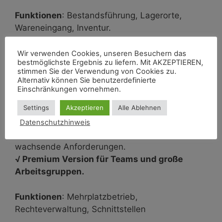
Funktionen
: Bestandsführung, Lagerorte,
Wareneingang, Inventur.
Besonderheit: Kostenlos als STARTER Version
Wir verwenden Cookies, unseren Besuchern das
bestmöglichste Ergebnis zu liefern. Mit AKZEPTIEREN,
für kleine Lager sofort zum Download!
stimmen Sie der Verwendung von Cookies zu.
Alternativ können Sie benutzerdefinierte
Einschränkungen vornehmen.
Zur Download Seite
Settings
Akzeptieren
Alle Ablehnen
AE WWS Lite SQL
Datenschutzhinweis
√ Skalierbar, Multiuser, SQL‑Backend für
wachsende Anforderungen.
√ Premium Version für Teams und große
Arbeitsgruppen.
Funktionen
: Mehrplatzbetrieb,
Rechteverwaltung, Schnittstellen