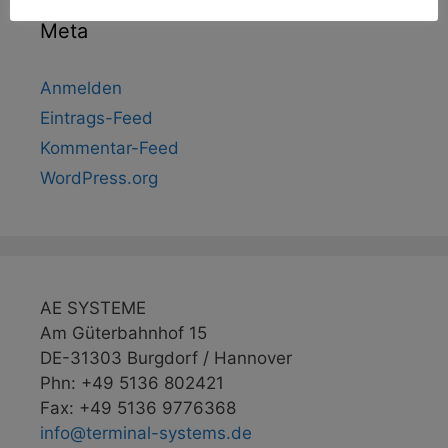
Meta
Anmelden
Eintrags-Feed
Kommentar-Feed
WordPress.org
AE SYSTEME
Am Güterbahnhof 15
DE-31303 Burgdorf / Hannover
Phn: +49 5136 802421
Fax: +49 5136 9776368
info@terminal-systems.de