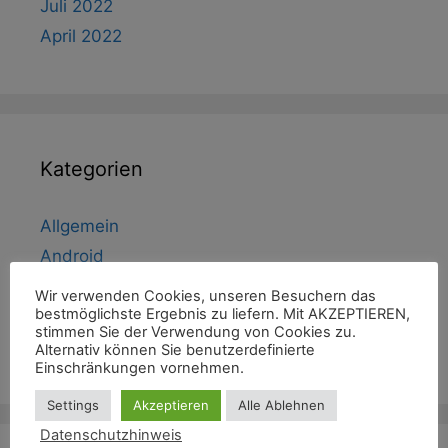
Juli 2022
April 2022
Kategorien
Allgemein
Android
Anwendungen
Wir verwenden Cookies, unseren Besuchern das
bestmöglichste Ergebnis zu liefern. Mit AKZEPTIEREN,
Embedded IT
stimmen Sie der Verwendung von Cookies zu.
Programmierung
Alternativ können Sie benutzerdefinierte
Einschränkungen vornehmen.
Settings
Akzeptieren
Alle Ablehnen
Datenschutzhinweis