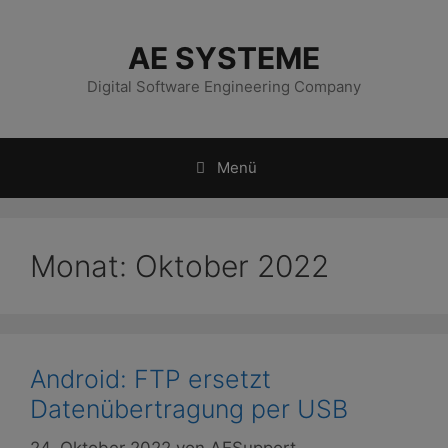
Zum
Inhalt
AE SYSTEME
springen
Digital Software Engineering Company
Menü
Monat:
Oktober 2022
Android: FTP ersetzt
Datenübertragung per USB
24. Oktober 2022
von
AESupport