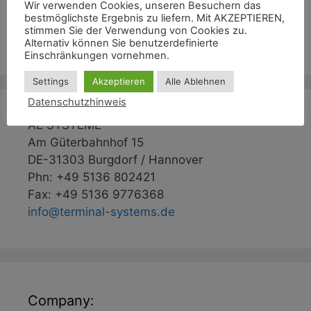
Wir verwenden Cookies, unseren Besuchern das
Kommentar-Feed
bestmöglichste Ergebnis zu liefern. Mit AKZEPTIEREN,
stimmen Sie der Verwendung von Cookies zu.
WordPress.org
Alternativ können Sie benutzerdefinierte
Einschränkungen vornehmen.
Settings
Akzeptieren
Alle Ablehnen
Datenschutzhinweis
AE SYSTEME
Am Güterbahnhof 15
DE-31303 Burgdorf / Hannover
Phn: +49 5136 802421
Fax: +49 5136 9776368
info@terminal-systems.de
Company: