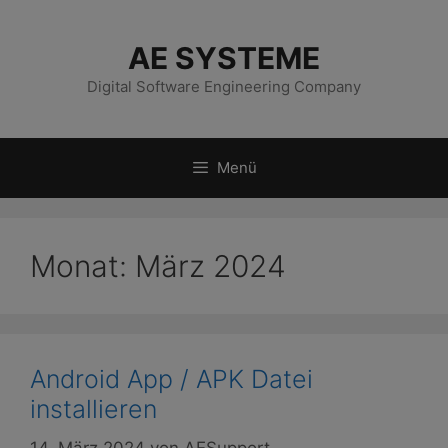
Zum
Inhalt
AE SYSTEME
springen
Digital Software Engineering Company
Menü
Monat:
März 2024
Android App / APK Datei
installieren
14. März 2024
von
AESupport