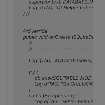
        super(context, DATABASE_NAME,
        Log.d(TAG, "DbHelper hat die D
    } //

    @Override

    public void onCreate (SQLiteDatabas
        //----------------------------------
        //----------------------------------
        Log.i(TAG, "MyDatabaseHelper.onC
        try {

            db.execSQL(TABLE_MOD_CREA
            Log.d(TAG, "On CreateOK");

        }

        catch (Exception ex) {

            Log.e(TAG, "Fehler beim Anle