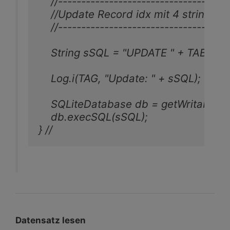
    //-------------------------------------
    //Update Record idx mit 4 string fel
    //-------------------------------------
    String sSQL = "UPDATE " + TABLE_NAM
    Log.i(TAG, "Update: " + sSQL);

    SQLiteDatabase db = getWritableDa
    db.execSQL(sSQL);

} //
Datensatz lesen