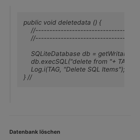
public void deletedata () {

    //-------------------------------------
    //-------------------------------------
    SQLiteDatabase db = getWritableDa
    db.execSQL("delete from "+ TABLE_
    Log.i(TAG, "Delete SQL Items");

} //
Datenbank löschen