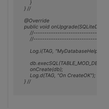
        }

    } //

    @Override

    public void onUpgrade(SQLiteDataba
        //----------------------------------
        //----------------------------------
        Log.i(TAG, "MyDatabaseHelper.onU
        db.execSQL(TABLE_MOD_DEL);

        onCreate(db);

        Log.d(TAG, "On CreateOK");

    } //
