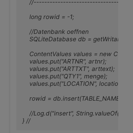
    //-------------------------------------
    long rowid = -1;

    //Datenbank oeffnen

    SQLiteDatabase db = getWritableDa
    ContentValues values = new Content
    values.put("ARTNR", artnr);

    values.put("ARTTXT", arttext);

    values.put("QTY1", menge);

    values.put("LOCATION", location);

    rowid = db.insert(TABLE_NAME1, null
    //Log.d("insert", String.valueOf(rowid
} //