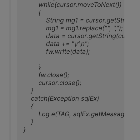
        while(cursor.moveToNext())

        {

            String mg1 = cursor.getStrin
            mg1 = mg1.replace(".", ",");

            data = cursor.getString(cu
            data += "\r\n";

            fw.write(data);

        }

        fw.close();

        cursor.close();

    }

    catch(Exception sqlEx)

    {

        Log.e(TAG, sqlEx.getMessage(), sq
    }

}