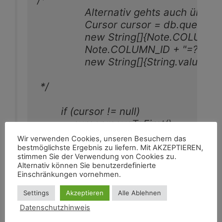
                Alternativ gehts auch üb
                Cursor cursor = db.query
                new String[]{Note.C
                Note.COLUMN_ID + "=?",

                new String[]{String.valueOf(id)
 */

        if (cursor != null)

            cursor.moveToFirst();

Wir verwenden Cookies, unseren Besuchern das
        //cursor.close();

bestmöglichste Ergebnis zu liefern. Mit AKZEPTIEREN,
stimmen Sie der Verwendung von Cookies zu.
        return cursor;

Alternativ können Sie benutzerdefinierte
    } //
Einschränkungen vornehmen.
Settings
Akzeptieren
Alle Ablehnen
Datenschutzhinweis