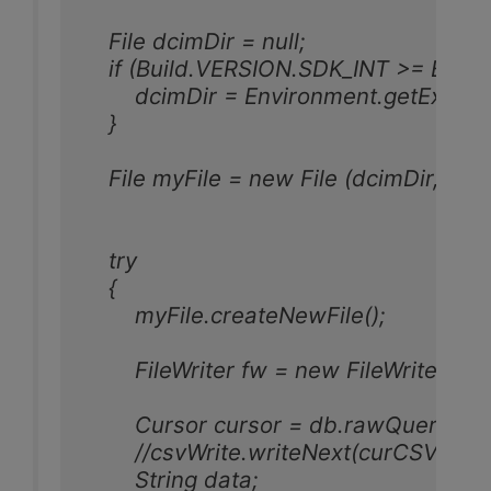
    File dcimDir = null;

    if (Build.VERSION.SDK_INT >= Buil
        dcimDir = Environment.getExt
    }

    File myFile = new File (dcimDir, toFile
    try

    {

        myFile.createNewFile();

        FileWriter fw = new FileWriter(myFi
        Cursor cursor = db.rawQuery("
        //csvWrite.writeNext(curCSV.ge
        String data;
