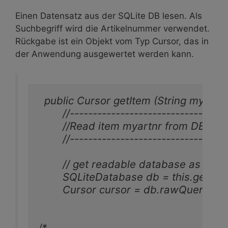
Einen Datensatz aus der SQLite DB lesen. Als
Suchbegriff wird die Artikelnummer verwendet.
Rückgabe ist ein Objekt vom Typ Cursor, das in
der Anwendung ausgewertet werden kann.
  public Cursor getItem (String myartnr)
        //----------------------------------
        //Read item myartnr from DB. lie
        //----------------------------------
        // get readable database as we a
        SQLiteDatabase db = this.getRe
        Cursor cursor = db.rawQuery("
/*
