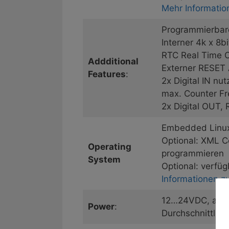
Mehr Informati
Programmierbar
Interner 4k x 8
RTC Real Time C
Addditional
Externer RESET 
Features
:
2x Digital IN nu
max. Counter F
2x Digital OUT,
Embedded Linux
Optional: XML C
Operating
programmieren
System
Optional: verfüg
Informationen 
12…24VDC, alle 
Power
:
Durchschnittlic