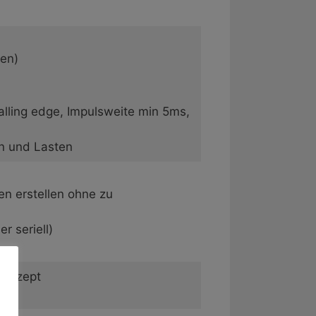
ten)
falling edge, Impulsweite min 5ms,
n und Lasten
n erstellen ohne zu
r seriell)
Konzept