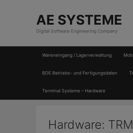
Zum
Inhalt
AE SYSTEME
springen
Digital Software Engineering Company
Wareneingang / Lagerverwaltung
Mobi
BDE Betriebs- und Fertigungsdaten
T
Terminal Systeme – Hardware
Hardware: TR