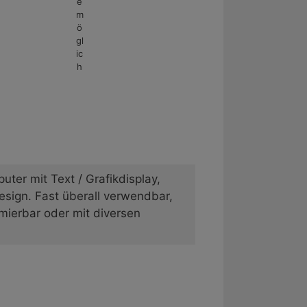
e
m
ö
gl
ic
h
ter mit Text / Grafikdisplay,
sign. Fast überall verwendbar,
mierbar oder mit diversen