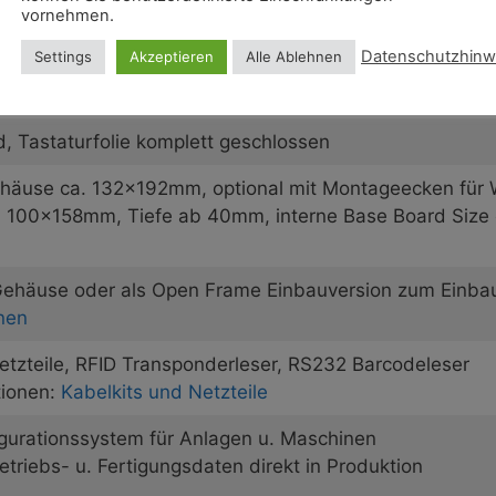
se, wasser- und staubdicht. (Hinweis: Kein IP Schutz a
vornehmen.
Datenschutzhinw
Settings
Akzeptieren
Alle Ablehnen
mperatur-Umgebungen -20…+60°C
utznormen
, Tastaturfolie komplett geschlossen
ehäuse ca. 132x192mm, optional mit Montageecken fü
. 100x158mm, Tiefe ab 40mm, interne Base Board Size
 Gehäuse oder als Open Frame Einbauversion zum Einba
nen
Netzteile, RFID Transponderleser, RS232 Barcodeleser
tionen:
Kabelkits und Netzteile
igurationssystem für Anlagen u. Maschinen
triebs- u. Fertigungsdaten direkt in Produktion