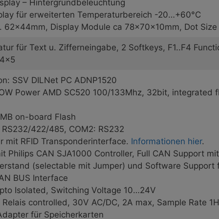
isplay – Hintergrundbeleuchtung
splay für erweiterten Temperaturbereich -20…+60°C
a. 62x44mm, Display Module ca 78x70x10mm, Dot Size
tur für Text u. Zifferneingabe, 2 Softkeys, F1..F4 Funct
 4×5
ion: SSV DILNet PC ADNP1520
OW Power AMD SC520 100/133Mhz, 32bit, integrated floa
MB on-board Flash
1: RS232/422/485, COM2: RS232
ar mit RFID Transponderinterface.
Informationen hier
.
it Philips CAN SJA1000 Controller, Full CAN Support 
rstand (selectable mit Jumper) und Software Support fü
AN BUS Interface
 Opto Isolated, Switching Voltage 10…24V
T, Relais controlled, 30V AC/DC, 2A max, Sample Rate 1
dapter für Speicherkarten