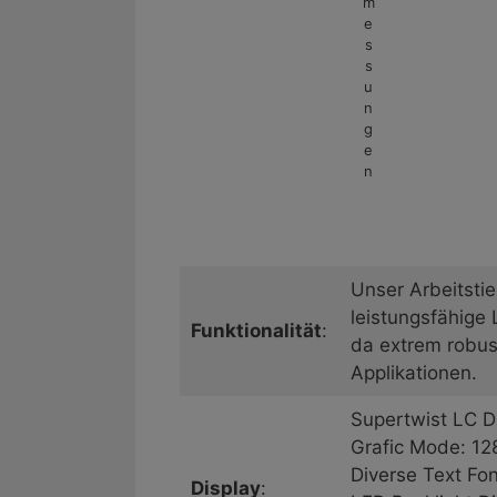
m
e
s
s
u
n
g
e
n
Unser Arbeitstie
leistungsfähige
Funktionalität
:
da extrem robust
Applikationen.
Supertwist LC Di
Grafic Mode: 12
Diverse Text Fon
Display
: