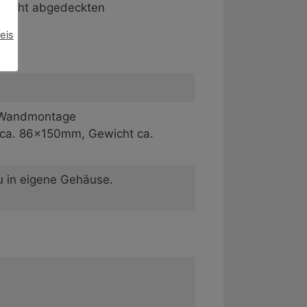
n nicht abgedeckten
eis
r Wandmontage
 ca. 86x150mm, Gewicht ca.
u in eigene Gehäuse.