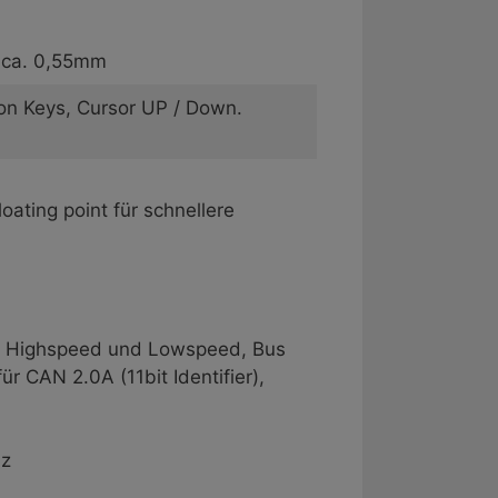
 ca. 0,55mm
ion Keys, Cursor UP / Down.
ting point für schnellere
mit Highspeed und Lowspeed, Bus
r CAN 2.0A (11bit Identifier),
Hz