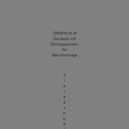
TRM816 im IP
Gehäuse mit
Montageecken
für
Wandmontage
V
i
e
l
e
S
c
h
n
it