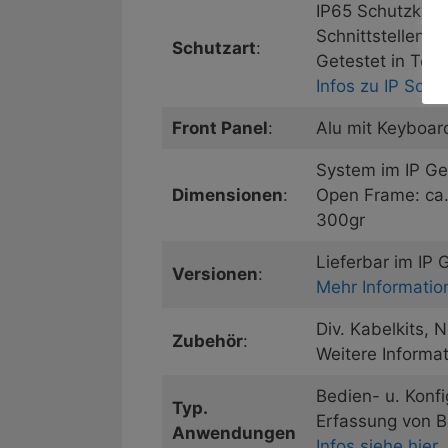
IP65 Schutzklas
Schnittstellen!)
Schutzart
:
Getestet in Te
Infos zu IP Sch
Front Panel
:
Alu mit Keyboard
System im IP G
Dimensionen
:
Open Frame: ca
300gr
Lieferbar im IP
Versionen
:
Mehr Informatio
Div. Kabelkits, 
Zubehör
:
Weitere Informa
Bedien- u. Konf
Typ.
Erfassung von Be
Anwendungen
Infos siehe hier