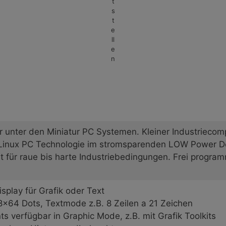
t
s
t
e
ll
e
n
r unter den Miniatur PC Systemen. Kleiner Industriecompu
 Linux PC Technologie im stromsparenden LOW Power De
 für raue bis harte Industriebedingungen. Frei program
splay für Grafik oder Text
8×64 Dots, Textmode z.B. 8 Zeilen a 21 Zeichen
ts verfügbar in Graphic Mode, z.B. mit Grafik Toolkits