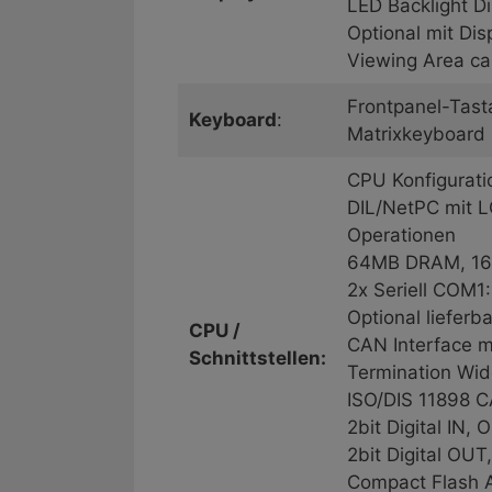
LED Backlight D
Optional mit Di
Viewing Area c
Frontpanel-Tasta
Keyboard
:
Matrixkeyboard
CPU Konfigurat
DIL/NetPC mit L
Operationen
64MB DRAM, 16
2x Seriell COM
Optional lieferb
CPU /
CAN Interface m
Schnittstellen:
Termination Wide
ISO/DIS 11898 C
2bit Digital IN,
2bit Digital OU
Compact Flash A