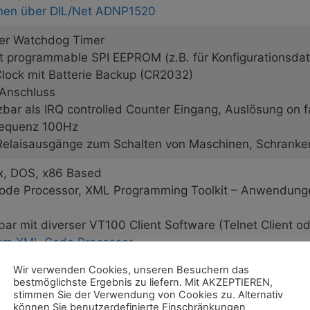
onen über DIL/Net ADNP1520
er Watchdog Timer
bit programmable SPI EEPROM (z.B. für Konfigurationsda
lock mit Batterie Backup (CR2032)
Anschluss
tzbar als IRQ controlled Counter Eingang, Auslösung on 
requenz 100Hz
 Relaisausgänge zum Schalten von Maschinen, Schranke
, DOS, x86 Based
ode Processor, XML Programming Toolkit – Anwendunge
bar mit diverser VT100 Client Software (Telnet Client ode
zum XML Code Processor
Wir verwenden Cookies, unseren Besuchern das
Systeme LOW Power mit lüfterlosen, passiven Cooling 
bestmöglichste Ergebnis zu liefern. Mit AKZEPTIEREN,
her Leistungsverbrauch mit ADNP1520: ca 7W
stimmen Sie der Verwendung von Cookies zu. Alternativ
können Sie benutzerdefinierte Einschränkungen