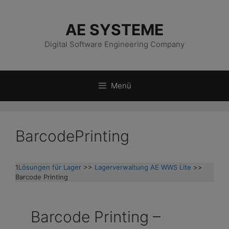
Zum
Inhalt
AE SYSTEME
springen
Digital Software Engineering Company
Menü
BarcodePrinting
1
Lösungen für Lager
>>
Lagerverwaltung AE WWS Lite
>>
Barcode Printing
Barcode Printing –