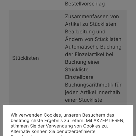
Bestellvorschlag
Zusammenfassen von
Artikel zu Stücklisten
Bearbeitung und
Ändern von Stücklisten
Automatische Buchung
der Einzelartikel bei
Stücklisten
Buchung einer
Stückliste
Einstellbare
Buchungsarithmetik für
jeden Artikel innerhalb
einer Stückliste
Journal: detaillierte
Wir verwenden Cookies, unseren Besuchern das
Buchungshistorie /
bestmöglichste Ergebnis zu liefern. Mit AKZEPTIEREN,
stimmen Sie der Verwendung von Cookies zu.
Dokumentation aller
Alternativ können Sie benutzerdefinierte
Buchungen der