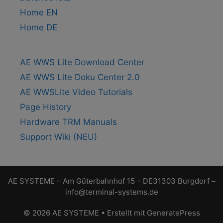
Home EN
Home DE
AE WWS Lite Download Center
AE WWS Lite Doku Center 2.0
AE WWSLite Video Tutorials
Page History
Hardware TRM Manuals
Support Wiki (NEU)
AE SYSTEME – Am Güterbahnhof 15 – DE31303 Burgdorf –
info@terminal-systems.de
© 2026 AE SYSTEME
• Erstellt mit
GeneratePress