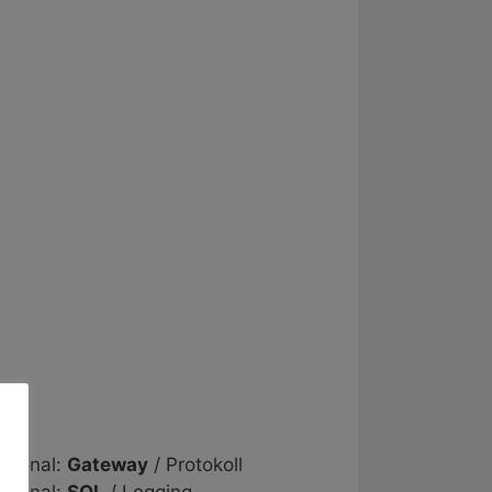
ptional:
Gateway
/ Protokoll
ptional:
SQL
/ Logging