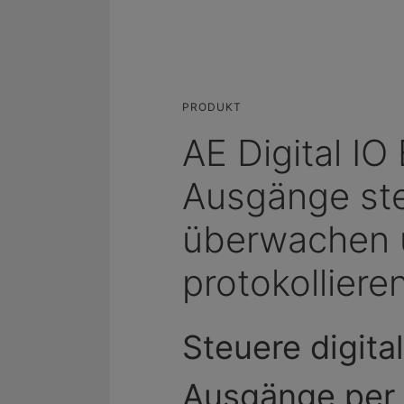
PRODUKT
AE Digital IO
Ausgänge st
überwachen 
protokolliere
Steuere digita
Ausgänge per