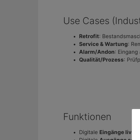
Use Cases (Indust
Retrofit
: Bestandsmasch
Service & Wartung
: Re
Alarm/Andon
: Eingang
Qualität/Prozess
: Prüf
Funktionen
Digitale
Eingänge live
a
Digitale
Ausgänge scha