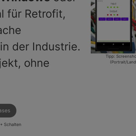
l für Retrofit,
ache
n der Industrie.
Tipp: Screensh
ekt, ohne
(Portrait/Land
ases
 + Schalten