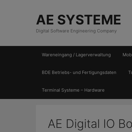
Zum
Inhalt
AE SYSTEME
springen
Digital Software Engineering Company
Wareneingang / Lagerverwaltung
Mobi
BDE Betriebs- und Fertigungsdaten
T
Terminal Systeme – Hardware
AE Digital IO B