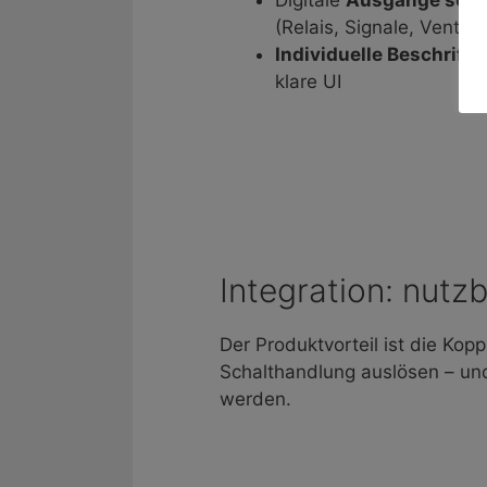
(Relais, Signale, Ventile)
Individuelle Beschrift
klare UI
Integration: nut
Der Produktvorteil ist die Kop
Schalthandlung auslösen – un
werden.