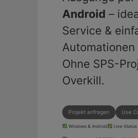
Android
– idea
Service & einf
Automationen i
Ohne SPS-Proj
Overkill.
Projekt anfragen
Use C
Windows & Android
Live-Status