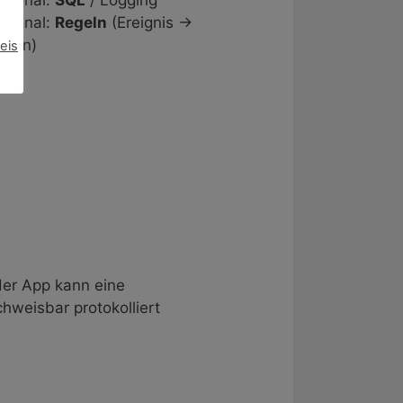
ptional:
Regeln
(Ereignis →
tion)
eis
 der App kann eine
weisbar protokolliert