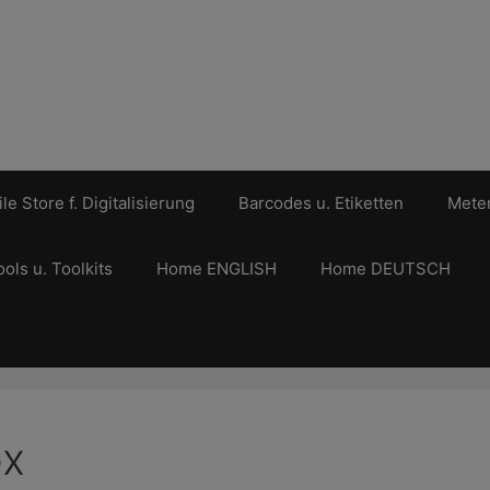
le Store f. Digitalisierung
Barcodes u. Etiketten
Meter
ools u. Toolkits
Home ENGLISH
Home DEUTSCH
ox