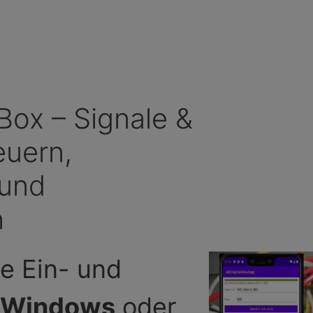
 Box – Signale &
euern,
und
n
le Ein- und
Windows
oder