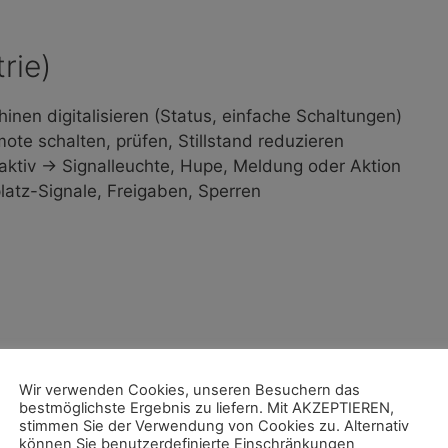
rie)
inen digitalisieren (Status, einfache Schaltungen)
mote schalten, prüfen, Stillstand reduzieren
 aktiv → Signalleuchte, Hupe, Meldung oder Aktion
platz-Signale, Freigaben, Sperren
Wir verwenden Cookies, unseren Besuchern das
bestmöglichste Ergebnis zu liefern. Mit AKZEPTIEREN,
nzeigen
Windows
-Software
O
stimmen Sie der Verwendung von Cookies zu. Alternativ
können Sie benutzerdefinierte Einschränkungen
lten
Android
-App
O