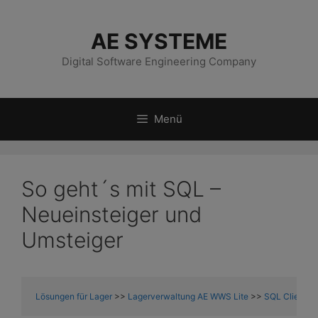
Zum
Inhalt
AE SYSTEME
springen
Digital Software Engineering Company
Menü
So geht´s mit SQL –
Neueinsteiger und
Umsteiger
Lösungen für Lager
 >> 
Lagerverwaltung AE WWS Lite
 >> 
SQL Client
 >