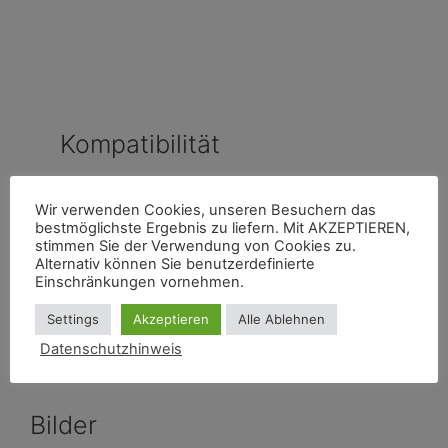
Kompatibilität
Entwickelt und getestet u. a. mit
EXSYS
Wir verwenden Cookies, unseren Besuchern das
EX-6011
(Ethernet Digital IO). Weitere
bestmöglichste Ergebnis zu liefern. Mit AKZEPTIEREN,
TCP/Netzwerk-IOs nach Projekt möglich.
stimmen Sie der Verwendung von Cookies zu.
Alternativ können Sie benutzerdefinierte
Einschränkungen vornehmen.
Zum EXSYS Modul
Settings
Akzeptieren
Alle Ablehnen
Datenschutzhinweis
Bilder