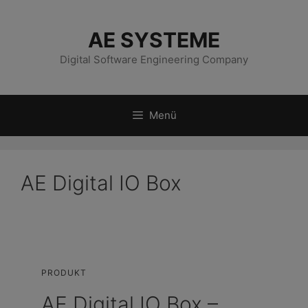
Zum
Inhalt
AE SYSTEME
springen
Digital Software Engineering Company
Menü
AE Digital IO Box
PRODUKT
AE Digital IO Box –