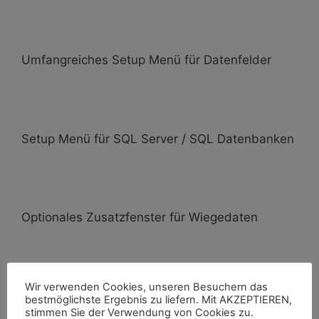
Umfangreiches Setup Menü für Datenfelder
Setup Menü für SQL Server / SQL Datenbanken
Optionales Zusatzfenster für Wiegedaten
Customized Lösungen u. Anpassungen
Wir verwenden Cookies, unseren Besuchern das
verfügbar! Einfach Kontakt aufnehmen!
bestmöglichste Ergebnis zu liefern. Mit AKZEPTIEREN,
stimmen Sie der Verwendung von Cookies zu.