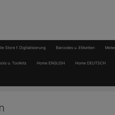
le Store f. Digitalisierung
Barcodes u. Etiketten
Meter
ools u. Toolkits
Home ENGLISH
Home DEUTSCH
n