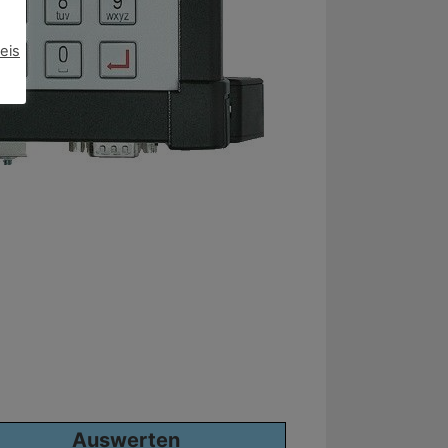
eis
Auswerten