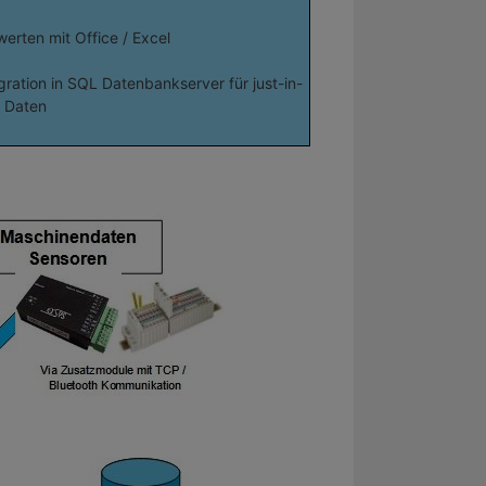
erten mit Office / Excel
gration in SQL Datenbankserver für just-in-
e Daten