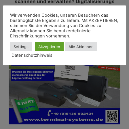
scannen und verwalten?
Digitalisierungs
Package für Firmen / Verwaltung u. Gewerbe.
Wir verwenden Cookies, unseren Besuchern das
Komplett. Umfassend und natürlich
bestmöglichste Ergebnis zu liefern. Mit AKZEPTIEREN,
erweiterbar!
stimmen Sie der Verwendung von Cookies zu.
Alternativ können Sie benutzerdefinierte
Einschränkungen vornehmen.
Hier klicken!
Settings
Akzeptieren
Alle Ablehnen
Datenschutzhinweis