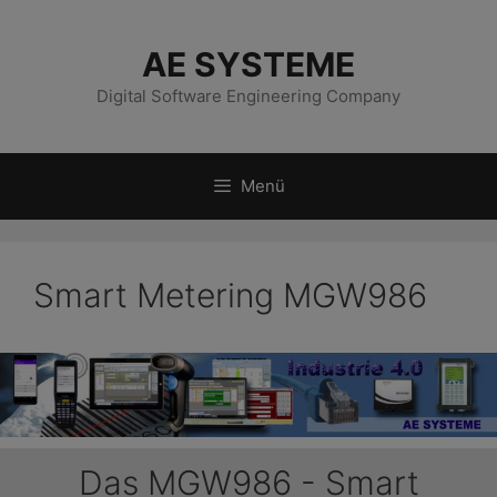
Zum
Inhalt
AE SYSTEME
springen
Digital Software Engineering Company
Menü
Smart Metering MGW986
Das MGW986 - Smart